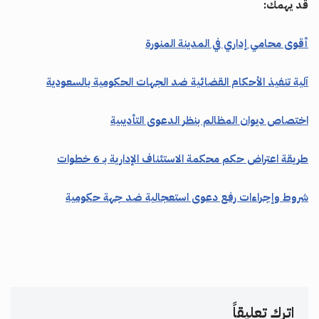
قد يهمك:
أقوى محامي إداري في المدينة المنورة
آلية تنفيذ الأحكام القضائية ضد الجهات الحكومية بالسعودية
اختصاص ديوان المظالم بنظر الدعوى التأديبية
طريقة اعتراض حكم محكمة الاستئناف الإدارية بـ 6 خطوات
شروط وإجراءات رفع دعوى استعجالية ضد جهة حكومية
اترك تعليقاً