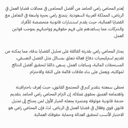
يُعتبر المحامي رامي الحامد من أفضل المحامين في مجالات قضايا العمل في
الرياض، المملكة العربية السعودية. يتمتع رامي بخبرة واسعة في التعامل مع
القضايا العمالية، حيث يقدم استشارات قانونية متخصصة للأفراد
والشركات، مما يساعدهم على فهم حقوقهم وواجباتهم بموجب قوانين
العمل.
يمتاز المحامي رامي بقدرته الفائقة على تحليل القضايا بدقة، مما يمكنه من
تقديم استراتيجيات دفاع فعالة تتعلق بمسائل مثل الفصل التعسفي،
المستحقات المالية، وساعات العمل. يسعى دائمًا لتحقيق أفضل النتائج
لموكليه، ويعمل على بناء علاقات قائمة على الثقة والاحترام.
تحظى سمعته بتقدير كبير في المجتمع القانوني، حيث يُعرف باحترافيته
واهتمامه العميق بحقوق عملائه. إن التزام المحامي رامي الحامد بتقديم
خدمة قانونية موثوقة ومتميزة يجعله الخيار الأول لمن يحتاج إلى تمثيل
قانوني قوي وفعّال في قضايا العمل في الرياض. لذا، فإن المحامي رامي هو
الاختيار الأنسب لتحقيق العدالة وحماية حقوقك العمالية.