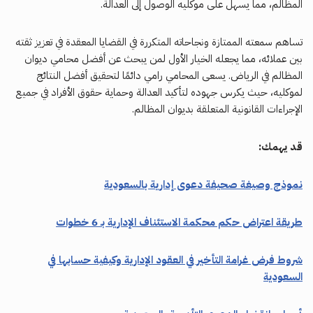
المظالم، مما يسهل على موكليه الوصول إلى العدالة.
تساهم سمعته الممتازة ونجاحاته المتكررة في القضايا المعقدة في تعزيز ثقته
بين عملائه، مما يجعله الخيار الأول لمن يبحث عن أفضل محامي ديوان
المظالم في الرياض. يسعى المحامي رامي دائمًا لتحقيق أفضل النتائج
لموكليه، حيث يكرس جهوده لتأكيد العدالة وحماية حقوق الأفراد في جميع
الإجراءات القانونية المتعلقة بديوان المظالم.
قد يهمك:
نموذج وصيغة صحيفة دعوى إدارية بالسعودية
طريقة اعتراض حكم محكمة الاستئناف الإدارية بـ 6 خطوات
شروط فرض غرامة التأخير في العقود الإدارية وكيفية حسابها في
السعودية