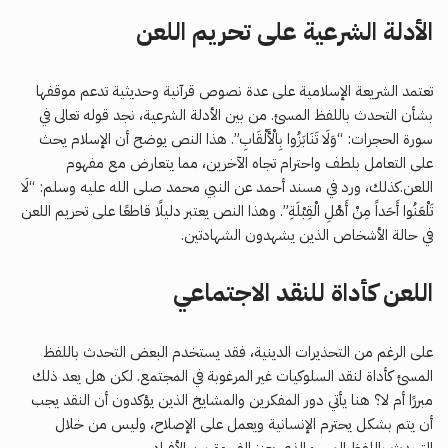
الأدلة الشرعية على تحريم اللعن
تعتمد الشريعة الإسلامية على عدة نصوص قرآنية وحديثية تدعم موقفها
بشأن التحدث باللفظ المسئ. من بين الأدلة الشرعية، نجد قوله تعالى في
سورة الحجرات: “وَلَا تَنَابَزُوا بِالْأَلْقَابِ”. هذا النص يوضح أن الإسلام يحث
على التعامل بلطف واحترام تجاه الآخرين، مما يتعارض مع مفهوم
اللعن.كذلك، ورد في مسند أحمد عن النبي محمد صلى الله عليه وسلم: “لَا
تَلْعَنُوا أَحَداً مِنْ أَهْلِ الْقِبْلَةِ”. وهذا النص يعتبر دليلًا قاطعًا على تحريم اللعن
في حالة الأشخاص الذين يشهدون الشهادتين.
اللعن كأداة للنقد الاجتماعي
على الرغم من التحذيرات الدينية، فقد يستخدم البعض التحدث باللفظ
المسئ كأداة لنقد السلوكيات غير المرغوبة في المجتمع. لكن هل يعد ذلك
مبررًا أم لا؟ هنا يأتي دور المفكرين والمشايخ الذين يؤكدون أن النقد يجب
أن يتم بشكل يحترم الإنسانية ويعمل على الإصلاح، وليس من خلال