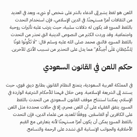
اللعن هو لفظ يشير إلى الدعاء بالشر على شخص أو شيء، ويعد في العديد
من الثقافات أمرًا مستهجنًا. في الدين الإسلامي، فإن استخدام التحدث
باللفظ المسئ قد يكون له دلالات سلبية، حيث يترتب عليه تأثيرات روحية
واجتماعية. وقد وردت الكثير من النصوص الدينية التي تحذر من التحدث
باللفظ المسئ، فالنبي محمد صلى الله عليه وسلم قال: “لَا تَكُونُوا عَونًا
لِلشَّيْطَانِ عَلَى أَخِيكُمْ” مما يدل على التحذير من تسبيب الأذى للآخرين.
حكم اللعن في القانون السعودي
في المملكة العربية السعودية، يتمتع النظام القانوني بطابع ديني قوي، حيث
يستند إلى الشريعة الإسلامية. ومن خلال فهمنا للأحكام الشرعية الواردة في
الإسلام، يمكننا استنتاج موقف القانون السعودي من التحدث باللفظ
المسئ. يتفق الفقهاء على أن اللعن محرم، إلا في حالات محددة مثل اللعن
على الكافرين أو الفاسقين. ووفقًا للعديد من علماء الدين، فإن التحدث
باللفظ المسئ يمكن أن يكون أمرًا مستهجنًا لأنه يتعارض مع القيم
الأخلاقية والجوانب الإنسانية التي تشدد على الرحمة والتسامح.