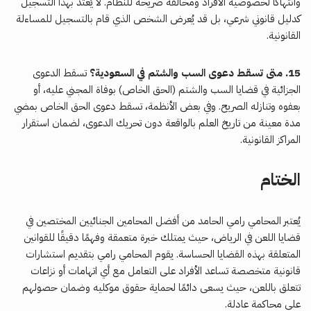
وانتهاكاً لخصوصية الأفراد ومخالفة صريحة للنظام. لا يُعتد بهذا التسجيل
كدليل قانوني شرعي، بل قد يُعرض الشخص الذي قام بالتسجيل للمساءلة
القانونية.
15. متى تسقط دعوى السب والشتم في السعودية؟
تسقط الدعوى
الجزائية في قضايا السب والشتم (الحق الخاص) بوفاة المجني عليه، أو
بعفوه وتنازله الصريح. وفي بعض الأنظمة، تسقط دعوى الحق الخاص بمضي
مدة معينة من تاريخ العلم بالواقعة دون تحريك الدعوى، لضمان استقرار
المراكز القانونية.
الختام
يُعتبر المحامي رامي الحامد من أفضل المحامين الجنائيين المختصين في
قضايا اللعن في الرياض، حيث يمتلك خبرة متعمقة وفهمًا دقيقًا للقوانين
المتعلقة بهذه القضايا الحساسة. يقوم المحامي رامي بتقديم استشارات
قانونية متخصصة تساعد الأفراد على التعامل مع أي اتهامات أو نزاعات
تتعلق باللعن، حيث يسعى دائمًا لحماية حقوق موكليه وضمان حصولهم
على محاكمة عادلة.