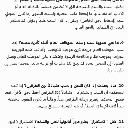
قضايا السب والشتم البسيطة التي لا تتضمن مساساً بالنظام العام أو
الآداب العامة، غالباً ما يُحفظ ملف القضية وتسقط الدعوى إذا تنازل المجني
عليه (إسقاط الحق الخاص). ولكن إذا كان السب علنياً ومؤثراً، قد تستمر
النيابة في المطالبة بالحق العام.
9. ما هي عقوبة سب وشتم الموظف العام أثناء تأدية عمله؟
يُعد
سب الموظف العام جريمة كبرى موجبة للتوقيف. وتُعاقب هذه الجريمة
بصرامة بموجب نظام مكافحة الرشوة والاعتداء على الموظف العام، وتصل
العقوبة إلى السجن لمدة قد تبلغ 10 سنوات أو غرامة مالية ضخمة تصل إلى
مليون ريال.
10. ماذا يحدث إذا كان اللعن والسب متبادلاً بين الطرفين؟
إذا ثبت
للمحكمة أن السب والشتم كان متبادلاً (كلا الطرفين أخطأ بحق الآخر)، فقد
تقضي المحكمة بتعزير وإدانة الطرفين معاً، وغالباً ما تكون العقوبة مخففة
نظراً لاشتراكهما في الخطأ، أو يتم التوجيه بالصلح بينهما.
11. هل “الاستفزاز” يعتبر مبرراً قانونياً للعن والشتم؟
الاستفزاز لا يُبيح