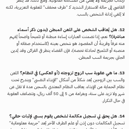
ارتكاب الجريمة ولا يُعفي من المساءلة القانونية. ومع ذلك، قد ينظر
القاضي إلى حالة الاستفزاز الشديد كـ “ظرف مخفف” للعقوبة التعزيرية، لكنه
لا يُلغي إدانة الشخص بالسب.
12. هل يُعاقب الشخص على اللعن المبطن (بدون ذكر أسماء
مباشرة)؟
نعم، إذا تضمنت العبارات إساءة مبطنة أو تلميحاً واضحاً يُفهم
منه عرفاً وقرينةً أن المقصود هو شخص بعينه (كاستخدام صفاته أو
منصبه أو التلميح لحادثة تخصه)، فإن القضاء ينظر في القرائن وقد يُدين
الجاني بجريمة السب المبطن.
13. ما هي عقوبة سب الزوج لزوجته (أو العكس) في النظام؟
اللعن
والسب بين الزوجين يُعد شكلاً من أشكال “الإيذاء النفسي” ويندرج تحت
نظام الحماية من الإيذاء. يعاقب النظام المعتدي بالسجن مدة لا تقل عن
شهر ولا تزيد على سنة، وبغرامة من 5 إلى 50 ألف ريال، وتتضاعف العقوبة
في حال التكرار.
14. هل يحق لي تسجيل مكالمة لشخص يقوم بسبي لإثبات حقي؟
تسجيل المكالمات دون إذن أو علم الطرف الآخر يُعد “جريمة معلوماتية”