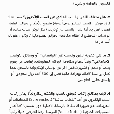
كالسجن والغرامة والتعهد).
2. هل يختلف اللعن والسب العادي عن السب الإلكتروني؟
نعم، هناك
فرق جوهري. السب المباشر (وجهاً لوجه) يخضع للأحكام الجزائية العامة
كعقوبة تعزيرية. أما اللعن والسب عبر الإنترنت (مثل تويتر، سناب شات، أو
الواتساب) فيخضع لـ “نظام مكافحة الجرائم المعلوماتية”، وتكون عقوباته
أشد صرامة.
3. ما هي عقوبة اللعن والسب عبر “الواتساب” أو وسائل التواصل
الاجتماعي؟
وفقاً لنظام مكافحة الجرائم المعلوماتية، يُعاقب من يقوم
بسب أو شتم أو تشهير شخص آخر عبر الوسائل الإلكترونية بالسجن لمدة
تصل إلى سنة كاملة، وبغرامة مالية تصل إلى 500 ألف ريال سعودي، أو
بإحدى هاتين العقوبتين.
4. كيف يمكنني إثبات تعرضي للسب والشتم إلكترونياً؟
يمكن إثبات
السب الإلكتروني عبر أخذ “لقطات شاشة” (Screenshot) للمحادثات أو
التغريدات، مع ضرورة الاحتفاظ بالرسالة الأصلية دون مسحها. كما تُعتبر
التسجيلات الصوتية (Voice Notes) المرسلة برضا الطرفين دليلاً رقمياً