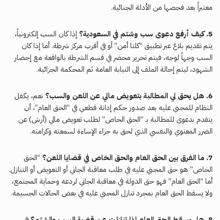
معتبراً بعد فحصها من الأدلة الجنائية.
5. كيف أرفع دعوى سب وشتم في السعودية؟
إذا كان السب إلكترونياً،
يتم تقديم بلاغ عبر تطبيق “كلنا أمن” أو في أقرب مركز شرطة. أما إذا كان
السب وجهاً لوجه، فيتم تحرير محضر في قسم الشرطة بالواقعة مع إحضار
الشهود، ليتم إحالة الملف إلى النيابة العامة ثم المحكمة الجزائية.
6. هل يحق لي المطالبة بتعويض مالي عن اللعن والسب؟
نعم، يكفل
النظام للمجني عليه بعد صدور حكم إدانة قطعي في “الحق العام”، أن
يتقدم بدعوى للمطالبة بـ “الحق الخاص” لطلب تعويض مالي (أرش) عن
الضرر المعنوي والنفسي الذي لحق به جراء الإساءة لسمعته وكرامته.
7. ما الفرق بين الحق العام والحق الخاص في قضايا اللعن؟
“الحق
الخاص” هو حق المجني عليه في طلب معاقبة الجاني أو التعويض أو التنازل.
أما “الحق العام” فهو حق الدولة في معاقبة الجاني لردعه وحماية المجتمع،
ولا يسقط الحق العام بمجرد تنازل المجني عليه في بعض الحالات الجسيمة.
8. هل يسقط الحق العام إذا تنازلت عن قضية السب والشتم؟
في