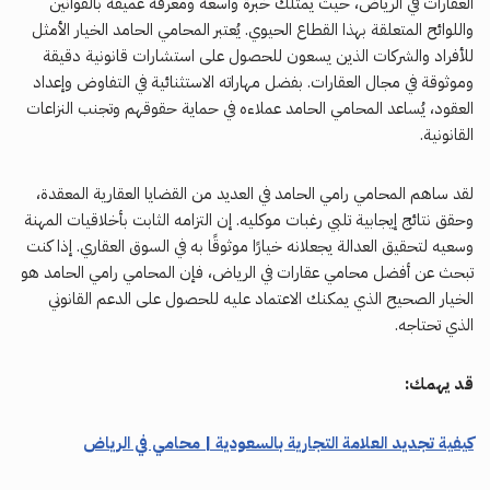
العقارات في الرياض، حيث يمتلك خبرة واسعة ومعرفة عميقة بالقوانين
واللوائح المتعلقة بهذا القطاع الحيوي. يُعتبر المحامي الحامد الخيار الأمثل
للأفراد والشركات الذين يسعون للحصول على استشارات قانونية دقيقة
وموثوقة في مجال العقارات. بفضل مهاراته الاستثنائية في التفاوض وإعداد
العقود، يُساعد المحامي الحامد عملاءه في حماية حقوقهم وتجنب النزاعات
القانونية.
لقد ساهم المحامي رامي الحامد في العديد من القضايا العقارية المعقدة،
وحقق نتائج إيجابية تلبي رغبات موكليه. إن التزامه الثابت بأخلاقيات المهنة
وسعيه لتحقيق العدالة يجعلانه خيارًا موثوقًا به في السوق العقاري. إذا كنت
تبحث عن أفضل محامي عقارات في الرياض، فإن المحامي رامي الحامد هو
الخيار الصحيح الذي يمكنك الاعتماد عليه للحصول على الدعم القانوني
الذي تحتاجه.
قد يهمك:
كيفية تجديد العلامة التجارية بالسعودية | محامي في الرياض