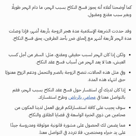
كما أوضحنا أعلاه أنه يجوز فسخ النكاح بسبب الهجر، ما دام الهجر طويلًا
وبغير سبب مقنع ومقبول.
وقد حددت الشريعة الإسلامية مدة هجر الزوجة بأربعة أشهر، فإذا وصلت
مدة الهجر لأربعة أشهر مع إلحاق ضرر بأحد الطرفين، يحق فسخ النكاح.
ولكن إذا كان الهجر لسبب حقيقي ومقنع، مثل: السفر من أجل كسب
العيش، هنا لا يعد الهجر من أسباب فسخ عقد النكاح.
وفي مثل هذه الحالات، تنصح الزوجة بالصبر والتحمل ودعم الزوج معنويًا
حنى انتهاء هذه المدة.
إذا كان لديك أي استفسار حول فسخ عقد النكاح بسبب الهجر، فقم
بالتواصل معنا في
محامي بالرياض
وطرح استفسارك.
سوف يجيب على كافة استفساراتكم فريق العمل لدينا المكون من
محامين من ذوي الخبرة الواسعة في قضايا الطلاق والنكاح.
مما يضمن لك الحصول على مشورة قانونية موثوقة ومدروسة جيدًا
على يد خبراء ومختصين، فلا تتردد في التواصل معنا.