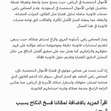
الأحوال الشخصية في الرياض، حيث يتمتع بخبرة واسعة ومعرفة عميقة
بتفاصيل قوانين الأحوال الشخصية في السعودية. يقدم المحامي رامي
خدمات قانونية شاملة تتناول قضايا مثل الطلاق، الميراث، الحضانة،
والنفقة، مما يجعله الخيار الأمثل للأفراد والعائلات التي تواجه تحديات
قانونية في هذا المجال.
يمتاز المحامي رامي بأسلوبه المهني والراعِ لمشاعر عملائه، حيث يسعى
لتقديم استشارات قانونية دقيقة وموضوعية تساعد موكليه على فهم
حقوقهم والتزاماتهم. كما يعمل بجد على تحقيق أفضل النتائج من خلال
التحليل الدقيق للقضايا وتقديم حلول قانونية فعّالة.
إذا كنت تبحث عن محامي موثوق في قضايا الأحوال الشخصية، فإن
المحامي رامي الحامد هو الخيار المثالي. سيوفر لك الدعم القانوني الذي
تحتاجه لضمان حقوقك واستقرار حياتك الأسرية في الرياض، مما يعكس
التزامه الراسخ بخدمة عملائه وتلبية احتياجاتهم القانونية.
اقرأ المزيد بالاضافة لمقالنا فسخ النكاح بسبب
الهجر: