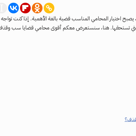
نية، يصبح اختيار المحامي المناسب قضية بالغة الأهمية. إذا كنت تو
تي تستحقها. هنا، سنستعرض معكم أقوى محامي قضايا سب وقذف في ال
لقذف؟