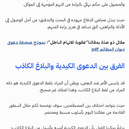
والحصول على حكم نهائي بالبراءة من التهم الموجهة إلى الموكل.
حيث يبذل محامي الدفاع جهوده في البحث والتدقيق؛ من أجل الوصول إلى
الأدلة والبراهين، التي تساعد في تعزيز براءة المتهم.
مقال ذو صلة بمقالنا”عقوبة الاتهام الباطل”:
نموذج صحيفة دعوى
ديوان المظالم pdf
الفرق بين الدعوى الكيدية والبلاغ الكاذب
قد يلتبس الأمر عند البعض، ويظن أن المراد بلفظ الدعوى الكيدية هو ذاته
المراد من لفظ البلاغ الكاذب، وهذا اعتقاد غير صحيح.
حيث يتواجد اختلاف بين المصطلحين، سوف نوضحه لكم خلال السطور
القادمة من مقالتنا اليوم بأسلوب مبسط ومختصر.
بدايةً يمكننا القول بأن الدعوى الكيدية أوسع وأشمل من البلاغ الكاذب؛