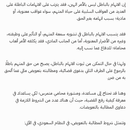
إن الاتهام بالباطل ليس بالأمر الهين، فقد يترتب على الاتهامات الباطلة على
العديد من العواقب السلبية على حياة المتهم، سواء عواقب معنوية، أو
مادية؛ بسبب اتهامه بغير الحق.
فقد يتسبب الاتهام بالباطل في تشويه سمعة المتهم، أو التأثير على وظيفته،
وغيره من الأضرار المعنوية، أما من الجانب المادي، فقد يكلفه الأمر أتعاب
محاماة؛ للدفاع عما نسب إليه.
ولهذا في حال التمكن من ثبوت الاتهام بالباطل، يصبح من حق المتهم باطلًا
بالرجوع على الطرف الثاني بدعوى قضائية، ومطالبته بتعويض مالي عما ألحق
به من ضرر.
وهنا قد تحتاج إلى مساعدة، ومشورة محامي متمرس؛ لكي يساعدك في
معرفة كيفية رفع القضية، حيث أن هناك عدد من الشروط اللازمة في
دعاوى المطالبة بالتعويضات.
وتتمثل شروط المطالبة بالتعويض، في النظام السعودي، في الآتي: