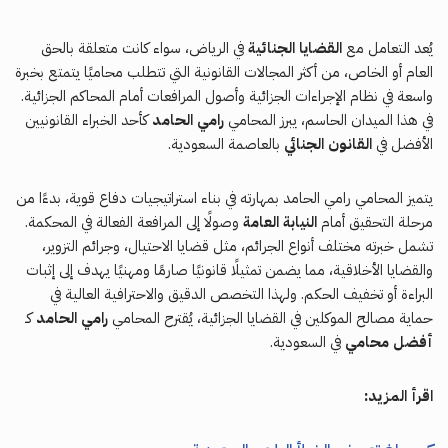
يُعد التعامل مع
القضايا الجنائية
في الرياض، سواء كانت متعلقة بالحق
العام أو الخاص، من أكثر المجالات القانونية التي تتطلب محاميًا يتمتع بخبرة
واسعة في نظام الإجراءات الجزائية وأصول المرافعات أمام المحاكم الجزائية.
في هذا الميدان الحاسم، يبرز المحامي
رامي الحامد
كأحد الخبراء القانونيين
الأفضل في
القانون الجنائي
بالعاصمة السعودية.
يتميز المحامي رامي الحامد بمهارته في بناء استراتيجيات دفاع قوية، بدءًا من
مرحلة التحقيق أمام
النيابة العامة
وصولًا إلى المرافعة الفعالة في المحكمة.
تشمل خبرته مختلف أنواع الجرائم، مثل قضايا الاحتيال، وجرائم التزوير،
والقضايا الأخلاقية، مما يضمن تمثيلًا قانونيًا صارمًا ومهنيًا يهدف إلى إثبات
البراءة أو تخفيف الحكم. ولهذا التخصص الدقيق والاحترافية العالية في
حماية مصالح الموكلين في القضايا الجزائية، يُقترح المحامي
رامي الحامد
كـ
أفضل محامي
في السعودية.
اقرأ المزيد: