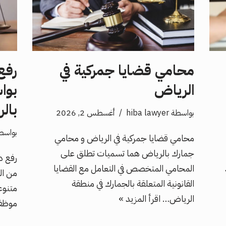
محامي قضايا جمركية في
رفع
الرياض
بوا
بال
بواسطة
hiba lawyer
أغسطس 2, 2026
بواسط
محامي قضايا جمركية في الرياض و محامي
جمارك بالرياض هما تسميات تطلق على
رفع د
المحامي المتخصص في التعامل مع القضايا
من ال
القانونية المتعلقة بالجمارك في منطقة
متنوع
الرياض…
اقرأ المزيد »
موظف