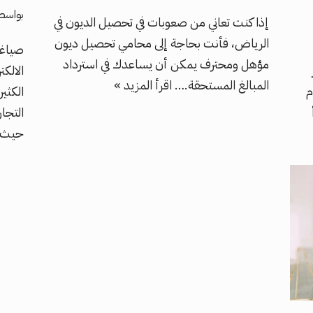
بواسط
إذا كنت تعاني من صعوبات في تحصيل الديون في
الرياض، فأنت بحاجة إلى محامي تحصيل ديون
صياغة
مؤهل ومحترف يمكن أن يساعدك في استرداد
الالك
المبالغ المستحقة.…
اقرأ المزيد »
م
الكثي
التجار
حيث