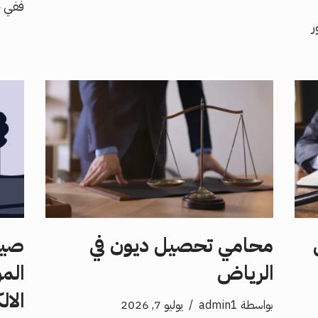
ففي ح
ر
محامي تحصيل ديون في
صيا
الرياض
الم
الال
بواسطة
admin1
يوليو 7, 2026