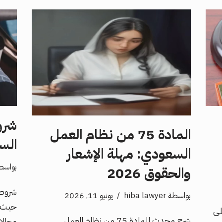
شرو
المادة 75 من نظام العمل
الس
السعودي: مهلة الإشعار
بواسط
والحقوق 2026
شروط 
بواسطة
hiba lawyer
يونيو 11, 2026
حيث ي
لى
شرح محدث للمادة 75 من نظام العمل
وحالا