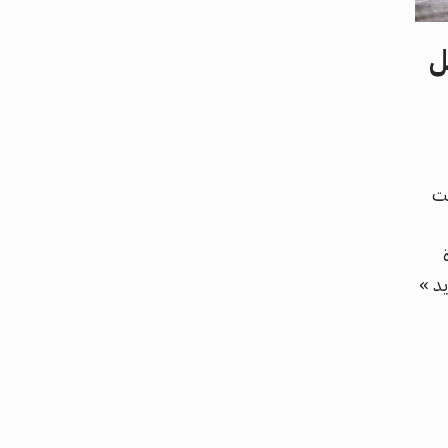
ل
ت
يد »