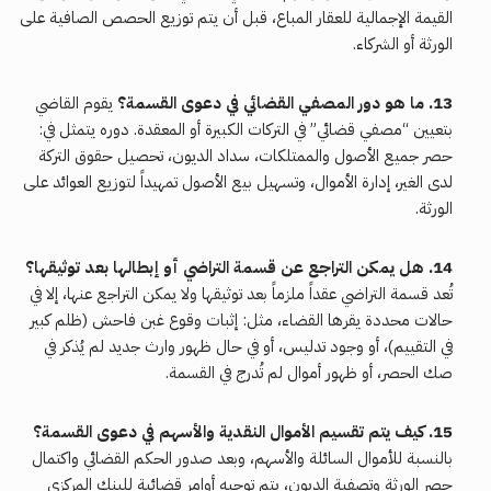
القيمة الإجمالية للعقار المباع، قبل أن يتم توزيع الحصص الصافية على
الورثة أو الشركاء.
13. ما هو دور المصفي القضائي في دعوى القسمة؟
يقوم القاضي
بتعيين “مصفي قضائي” في التركات الكبيرة أو المعقدة. دوره يتمثل في:
حصر جميع الأصول والممتلكات، سداد الديون، تحصيل حقوق التركة
لدى الغير، إدارة الأموال، وتسهيل بيع الأصول تمهيداً لتوزيع العوائد على
الورثة.
14. هل يمكن التراجع عن قسمة التراضي أو إبطالها بعد توثيقها؟
تُعد قسمة التراضي عقداً ملزماً بعد توثيقها ولا يمكن التراجع عنها، إلا في
حالات محددة يقرها القضاء، مثل: إثبات وقوع غبن فاحش (ظلم كبير
في التقييم)، أو وجود تدليس، أو في حال ظهور وارث جديد لم يُذكر في
صك الحصر، أو ظهور أموال لم تُدرج في القسمة.
15. كيف يتم تقسيم الأموال النقدية والأسهم في دعوى القسمة؟
بالنسبة للأموال السائلة والأسهم، وبعد صدور الحكم القضائي واكتمال
حصر الورثة وتصفية الديون، يتم توجيه أوامر قضائية للبنك المركزي