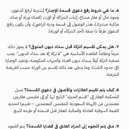
6. ما هي شروط رفع دعوى قسمة الإجبار؟
يُشترط لرفع الدعوى:
وجود مال أو عقار مشاع، إثبات الشراكة أو الإرث (كصك ورثة أو صك
ملكية مشترك)، تعذر الوصول إلى قسمة ودية (تراضي)، وأن يكون رافع
الدعوى طرفاً ذا صفة (أحد الشركاء أو الورثة).
7. هل يمكن تقسيم التركة قبل سداد ديون المتوفى؟
لا يجوز ذلك
شرعاً ونظاماً. القاعدة الأساسية هي “لا تركة إلا بعد سداد الديون”. يجب
تصفية التركة أولاً بسداد ديون العباد والجهات الحكومية، وتنفيذ الوصايا
(في حدود الثلث)، وما يتبقى بعد ذلك يُقسم بين الورثة حسب الفريضة
الشرعية.
8. كيف يتم تقييم العقارات والأصول في دعوى القسمة؟
تحيل
المحكمة العقار إلى “قسم الخبراء” التابع لها، أو إلى مقيمين عقاريين
معتمدين من (الهيئة السعودية للمقيمين المعتمدين – تقييم) لتحديد
القيمة السوقية العادلة والحالية للعقار قبل قسمته أو طرحه للبيع.
9. متى يتم اللجوء إلى المزاد العلني في قضايا القسمة؟
يتم اللجوء