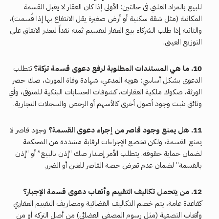
للبيع بالمزاد العلني في حالتين: الأولى إذا كان العقار لا يقبل القسمة
المكانية (مثل شقة سكنية أو أرض صغيرة يقل الانتفاع بها إذا قُسمت)،
والثانية إذا طلب الشركاء بيع العقار لتقسيم ثمنه نقداً لتعذر الاتفاق على
التوزيع العيني.
10. ما هي المستندات المطلوبة لرفع دعوى قسمة تركة؟
تتطلب
الدعوى بشكل أساسي: هوية المدعي، شهادة وفاة المورث، صك حصر
الورثة، صكوك ملكية العقارات، كشوفات الحسابات البنكية للمتوفى، وأي
وثائق تثبت وجود أصول أخرى كالأسهم أو الرخص والسجلات التجارية.
11. هل يمنع وجود قاصر من إجراء دعوى القسمة؟
وجود قاصر لا
يمنع القسمة، ولكن تخضع الإجراءات لرقابة مشددة من المحكمة
لضمان حماية حقوقه. يتطلب الأمر إصدار صك “إذن بالبيع” أو “إذن
بالقسمة” لضمان عدم تعرض حصة القاصر للغبن أو الضرر.
12. من يتحمل تكاليف التقييم وأتعاب دعوى قسمة الإجبار؟
كقاعدة عامة، يتم خصم التكاليف القضائية ومصاريف التقييم العقاري
وأتعاب التصفية (مثل رسوم المصفي القضائي) من أصل التركة أو من