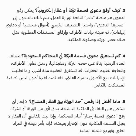
3. كيف أرفع دعوى قسمة تركة أو عقار إلكترونياً؟
يمكن رفع
الدعوى عبر منصة “ناجز” التابعة لوزارة العدل. يتم ذلك بالدخول إلى
“صحيفة الدعوى”، واختيار التصنيف الرئيسي (أحوال شخصية أو دعاوى
إنهاءات)، ثم تعبئة بيانات الأطراف وإرفاق المستندات المطلوبة مثل
صك حصر الورثة وصكوك الملكية.
4. كم تستغرق دعوى قسمة التركة في المحاكم السعودية؟
تختلف
المدة الزمنية بناءً على حجم التركة وتعقيداتها، ومدى تعاون الأطراف،
والحاجة لتقييم العقارات. قد تستغرق القضية عدة أشهر، وإذا تطلبت
الإجراءات بيع الأصول بالمزاد العلني، فقد تمتد لفترة أطول لحين تصفية
الممتلكات بالكامل.
5. ماذا أفعل إذا رفض أحد الورثة بيع العقار المشاع؟
لا يُجبر أي
شخص على البقاء في الملكية المشاعة. يحق لأي من الورثة أو الشركاء
رفع “دعوى قسمة إجبار” أمام المحكمة. وإذا ثبت للقاضي أن العقار لا
يقبل القسمة المكانية دون الإضرار بقيمته، فإنه يأمر ببيعه في المزاد
العلني وتوزيع قيمته المالية.