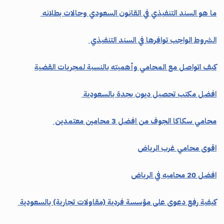
ما هو السند التنفيذي في القانون السعودي وحالات بطلانه
الشروط الواجب توافرها في السند التنفيذي
كيف اتواصل مع المحامي وأهميته بالنسبة لمجريات القضية
افضل مكتب تحصيل ديون بجدة بالسعودية
محامي سكاكا الجوف من افضل 3 محامين معتمدين
اقوى محامي غرب الرياض
افضل 20 محاميه في الرياض
كيفية رفع دعوى على مؤسسة فردية (مقاولات تجارية) بالسعودية